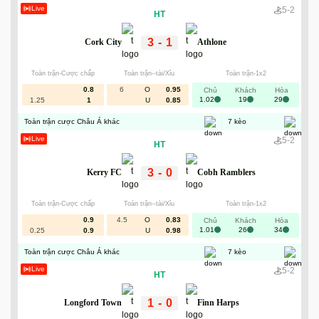
Live
-
5
2
Điều khiến người chơi lựa chọn Tysobongda.one
HT
không chỉ vì sự nhanh chóng trong cập nhật mà còn
3
-
1
Cork City
Athlone
nhờ đa dạng loại kèo và phân tích chuyên sâu. Người
dùng dễ dàng tra cứu
tỷ lệ kèo bóng đá
theo từng
Toàn trận-Cược chấp
Toàn trận--tài/Xỉu
Toàn trận-1x2
giải, trận đấu, và thời điểm với đầy đủ các loại kèo
0.8
6
O
0.95
Chủ
Khách
Hòa
1.02
19
29
1.25
1
U
0.85
phổ biến như kèo Châu Á, Tài Xỉu, 1×2, phạt góc,…
Toàn trận cược Châu Á khác
7
kèo
Những chuyên mục như Soi Kèo, Kèo Trực Tuyến
Live
-
5
2
HT
giúp người chơi nắm bắt tình hình trận đấu một cách
toàn diện, từ đó đưa ra phán đoán chính xác hơn. Bên
3
-
0
Kerry FC
Cobh Ramblers
cạnh đó, hệ thống còn nổi bật với tính năng so sánh tỷ
Toàn trận-Cược chấp
Toàn trận--tài/Xỉu
Toàn trận-1x2
lệ giữa các nhà cái lớn như SIN88, VIN88 hay
0.9
4.5
O
0.83
Chủ
Khách
Hòa
DEBET, giúp người chơi chọn được nhà cái có mức
1.01
26
34
0.25
0.9
U
0.98
kèo hấp dẫn nhất.
Toàn trận cược Châu Á khác
7
kèo
Live
-
5
2
HT
1
-
0
Longford Town
Finn Harps