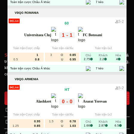
Toàn trận cược Châu Á khác
7
kèo
Kèo Châu Á và ví dụ
VĐQG ROMANIA
Kèo Châu Á là loại kèo chính trong cá cược, thể hiện
Live
-
5
2
60
'
sự chênh lệch giữa đội mạnh và yếu qua mức chấp
(+X hoặc -X bàn). Ví dụ: Man City chấp Arsenal -1
1
-
1
Universitaea Cluj
FC Botosani
bàn. Nếu Man City thắng 2 bàn trở lên, bạn thắng.
Nếu chỉ thắng 1 bàn, hòa kèo. Kèo này linh hoạt và
Toàn trận-Cược chấp
Toàn trận--tài/Xỉu
Toàn trận-1x2
biến động nên cần theo dõi để chọn thời điểm cược
Soi kèo bóng đá
không chỉ là chuyện đặt cược may rủi, mà là quá
1
3
O
0.85
Chủ
Khách
Hòa
2.75
2.2
4
0.5
0.8
U
0.95
trình phân tích kỹ lưỡng kèo nhà cái, đánh giá phong độ đội bóng,
hợp lý.
khả năng từng cầu thủ cùng nhiều yếu tố ảnh hưởng ngoài sân
Toàn trận cược Châu Á khác
7
kèo
cỏ.
Kèo Tài Xỉu cơ bản
VĐQG ARMENIA
Kèo Tài Xỉu dựa vào tổng số bàn thắng, không quan
Live
-
5
2
HT
tâm đội nào thắng. Nhà cái đưa ra mốc (ví dụ 2.5 bàn),
CHÍNH SÁCH
người chơi dự đoán lớn hơn (Tài) hoặc nhỏ hơn
0
-
0
Alashkert
Ararat Yerevan
(Xỉu). Kèo này dễ hiểu và ít bị ảnh hưởng. Ví dụ: nếu
Chính sách bảo mật
trận Real Madrid vs Barcelona có 4 bàn, người chọn
Toàn trận-Cược chấp
Toàn trận--tài/Xỉu
Toàn trận-1x2
Điều khoản điều kiện
0.95
1.5
O
0.78
Chủ
Khách
Hòa
Tài thắng. Cần phân tích kỹ lưỡng để đưa ra lựa chọn
1.66
2.87
6.5
1.25
0.85
U
1.03
chính xác.
Miễn Trừ Trách Nhiệm