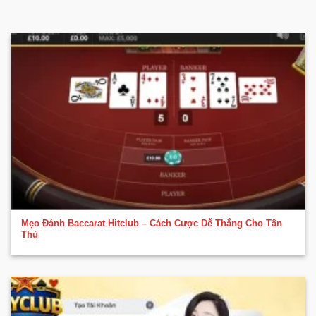
Mẹo Đánh Baccarat Hitclub – Cách Cược Dễ Thắng Cho Tân
Thủ