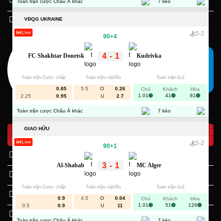
Toàn trận cược Châu Á khác
7
kèo
Kèo 1×2 cho người mới
Cá cược có trách nhiệm
VĐQG UKRAINE
Kèo 1×2 có ba lựa chọn: đội nhà thắng (1), hòa (X),
Live
-
5
2
90+4
'
hoặc đội khách thắng (2). Phù hợp cho người mới vì
4
-
1
FC Shakhtar Donetsk
Kudrivka
đơn giản. Ví dụ: MU thắng 2-1, bạn đặt cược vào MU
sẽ thắng. Kết hợp phân tích đội hình để nâng cao khả
Toàn trận-Cược chấp
Toàn trận--tài/Xỉu
Toàn trận-1x2
năng trúng cược.
0.85
5.5
O
0.26
Chủ
Khách
Hòa
1.01
41
81
2.25
0.95
U
2.7
Kèo phạt góc và dự đoán
Toàn trận cược Châu Á khác
7
kèo
Kèo phạt góc tập trung vào số phạt góc mà không xem
GIAO HỮU
kết quả trận đấu. Có nhiều hình thức như cược chấp
TOP 10 NHÀ CÁI HOT
Live
-
5
2
phạt góc, tài xỉu phạt góc. Ví dụ: Liverpool vs
90+1
'
X8
Tottenham có mốc tài xỉu góc là 10, và có 12 phạt góc,
3
-
1
Al-Shabab
MC Alger
lựa chọn Tài thắng. Dự đoán kèo phạt góc cần theo
VB88
dõi thống kê quá khứ và phong cách chơi của đội.
Toàn trận-Cược chấp
Toàn trận--tài/Xỉu
Toàn trận-1x2
TOP88
0.9
4.5
O
0.04
Chủ
Khách
Hòa
1.01
51
126
0.5
0.9
U
11
TIC88
Toàn trận cược Châu Á khác
7
kèo