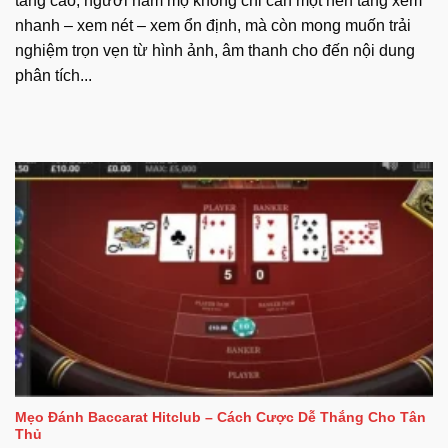
tăng cao, người hâm mộ không chỉ cần một nền tảng xem
nhanh – xem nét – xem ổn định, mà còn mong muốn trải
nghiệm trọn vẹn từ hình ảnh, âm thanh cho đến nội dung
phân tích...
Mẹo Đánh Baccarat Hitclub – Cách Cược Dễ Thắng Cho Tân
Thủ