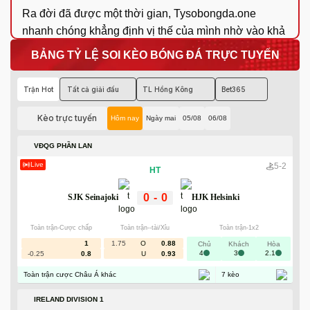
Ra đời đã được một thời gian, Tysobongda.one
nhanh chóng khẳng định vị thế của mình nhờ vào khả
năng độc đáo là tổng hợp và cập nhật tỷ lệ kèo bóng
BẢNG TỶ LỆ SOI KÈO BÓNG ĐÁ TRỰC TUYẾN
đá từ nhiều giải đấu lớn nhỏ trên thế giới. Ban đầu,
trang tập trung phục vụ người chơi Việt Nam với các
Trận Hot
Tất cả giải đấu
TL Hồng Kông
Bet365
giải trong nước và quốc tế nóng hổi như V-League,
Ngoại hạng Anh, Champions League,…
Kèo trực tuyến
Hôm nay
Ngày mai
05/08
06/08
VĐQG PHẦN LAN
Qua từng năm, Tysobongda.one mở rộng hệ thống,
nâng cấp giao diện, và cải thiện thuật toán cập nhật
Live
-
5
2
HT
dữ liệu, mang đến trải nghiệm người dùng ngày càng
0
-
0
SJK Seinajoki
HJK Helsinki
chuyên nghiệp và thân thiện hơn. Từ những tín hiệu
tích cực này, trang không chỉ thu hút lượng lớn người
Toàn trận-Cược chấp
Toàn trận--tài/Xỉu
Toàn trận-1x2
dùng cá cược mà còn được các chuyên gia trong lĩnh
1
1.75
O
0.88
Chủ
Khách
Hòa
vực đánh giá cao.
4
3
2.1
-0.25
0.8
U
0.93
Toàn trận cược Châu Á khác
7
kèo
Lý do nên chọn Tysobongda.one làm nguồn
IRELAND DIVISION 1
thông tin