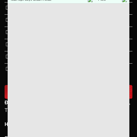
789CLUB
KCLUB
HD88
COBET
Các loại kèo phổ biến nhất
BOM88
3BET
Kèo phụ và biến thể đặc biệt
Tysobongda.one không chỉ cung cấp kèo chính mà
còn nhiều kèo phụ, biến thể để đáp ứng nhu cầu
THÔNG TIN LIÊN HỆ
người chơi cá cược, mang lại tỷ lệ thưởng hấp
Địa Chỉ:
45 Đường Lê Duẩn, Phường Bến Nghé, Quận 1,
dẫn. Hãy cùng khám phá các kèo phụ phổ biến và
TP. Hồ Chí Minh, Việt Nam
cách tối ưu hóa lợi nhuận khi cá cược.
Hotline: 0903 789 145
Kèo tỷ số chính xác