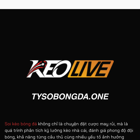
Soi kèo bóng đá
không chỉ là chuyện đặt cược may rủi, mà là
quá trình phân tích kỹ lưỡng kèo nhà cái, đánh giá phong độ đội
bóng, khả năng từng cầu thủ cùng nhiều yếu tố ảnh hưởng