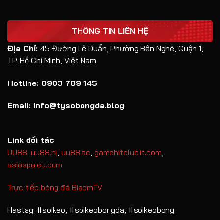
THÔNG TIN LIÊN HỆ
Địa Chỉ:
45 Đường Lê Duẩn, Phường Bến Nghé, Quận 1,
TP. Hồ Chí Minh, Việt Nam
Hotline: 0903 789 145
Email:
info@tysobongda.blog
Link đối tác
UU88
,
uu88.nl
,
uu88.ac
,
gamehitclub.it.com
,
asiaspa.eu.com
Trực tiếp bóng đá BiaomTV
Hastag: #soikeo, #soikeobongda, #soikeobong