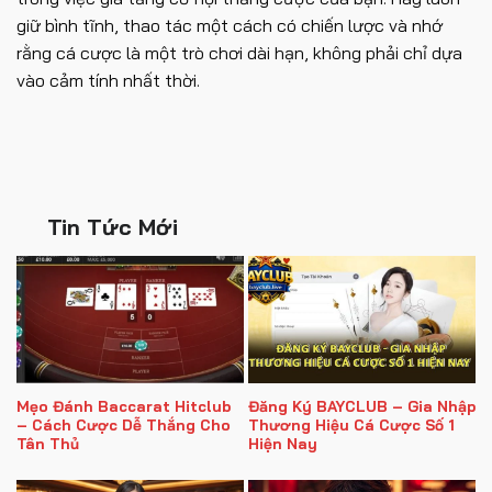
giữ bình tĩnh, thao tác một cách có chiến lược và nhớ
rằng cá cược là một trò chơi dài hạn, không phải chỉ dựa
vào cảm tính nhất thời.
Tin Tức Mới
Mẹo Đánh Baccarat Hitclub
Đăng Ký BAYCLUB – Gia Nhập
– Cách Cược Dễ Thắng Cho
Thương Hiệu Cá Cược Số 1
Tân Thủ
Hiện Nay