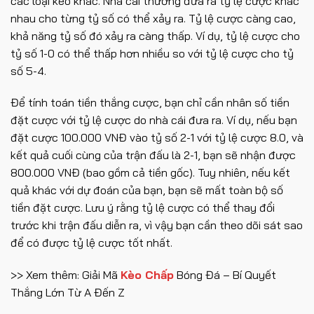
các loại kèo khác. Nhà cái thường đưa ra tỷ lệ cược khác
nhau cho từng tỷ số có thể xảy ra. Tỷ lệ cược càng cao,
khả năng tỷ số đó xảy ra càng thấp. Ví dụ, tỷ lệ cược cho
tỷ số 1-0 có thể thấp hơn nhiều so với tỷ lệ cược cho tỷ
số 5-4.
Để tính toán tiền thắng cược, bạn chỉ cần nhân số tiền
đặt cược với tỷ lệ cược do nhà cái đưa ra. Ví dụ, nếu bạn
đặt cược 100.000 VNĐ vào tỷ số 2-1 với tỷ lệ cược 8.0, và
kết quả cuối cùng của trận đấu là 2-1, bạn sẽ nhận được
800.000 VNĐ (bao gồm cả tiền gốc). Tuy nhiên, nếu kết
quả khác với dự đoán của bạn, bạn sẽ mất toàn bộ số
tiền đặt cược. Lưu ý rằng tỷ lệ cược có thể thay đổi
trước khi trận đấu diễn ra, vì vậy bạn cần theo dõi sát sao
để có được tỷ lệ cược tốt nhất.
>> Xem thêm: Giải Mã
Kèo Chấp
Bóng Đá – Bí Quyết
Thắng Lớn Từ A Đến Z