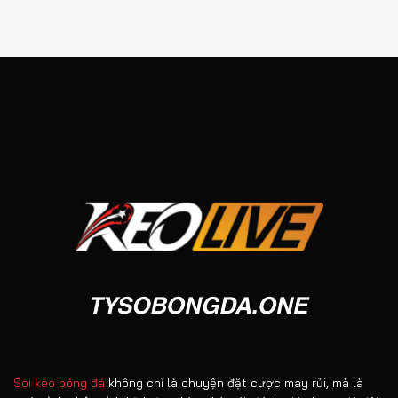
Soi kèo bóng đá
không chỉ là chuyện đặt cược may rủi, mà là