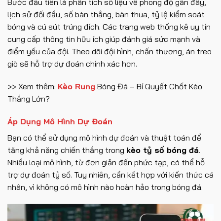
Bước đầu tiên là phân tích số liệu về phong độ gần đây,
lịch sử đối đầu, số bàn thắng, bàn thua, tỷ lệ kiểm soát
bóng và cú sút trúng đích. Các trang web thống kê uy tín
cung cấp thông tin hữu ích giúp đánh giá sức mạnh và
điểm yếu của đội. Theo dõi đội hình, chấn thương, án treo
giò sẽ hỗ trợ dự đoán chính xác hơn.
>> Xem thêm:
Kèo Rung
Bóng Đá – Bí Quyết Chốt Kèo
Thắng Lớn?
Áp Dụng Mô Hình Dự Đoán
Bạn có thể sử dụng mô hình dự đoán và thuật toán để
tăng khả năng chiến thắng trong
kèo tỷ số bóng đá
.
Nhiều loại mô hình, từ đơn giản đến phức tạp, có thể hỗ
trợ dự đoán tỷ số. Tuy nhiên, cần kết hợp với kiến thức cá
nhân, vì không có mô hình nào hoàn hảo trong bóng đá.