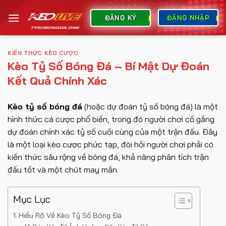
Bỏ
qua
ĐĂNG KÝ
ĐĂNG NHẬP
nội
dung
KIẾN THỨC KÈO CƯỢC
Kèo Tỷ Số Bóng Đá – Bí Mật Dự Đoán
Kết Quả Chính Xác
Kèo tỷ số bóng đá
(hoặc dự đoán tỷ số bóng đá) là một
hình thức cá cược phổ biến, trong đó người chơi cố gắng
dự đoán chính xác tỷ số cuối cùng của một trận đấu. Đây
là một loại kèo cược phức tạp, đòi hỏi người chơi phải có
kiến thức sâu rộng về bóng đá, khả năng phân tích trận
đấu tốt và một chút may mắn.
Mục Lục
Hiểu Rõ Về Kèo Tỷ Số Bóng Đá