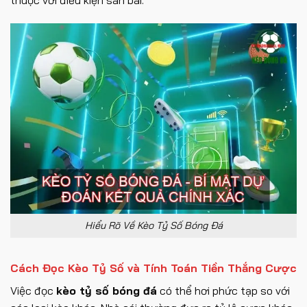
Hiểu Rõ Về Kèo Tỷ Số Bóng Đá
Cách Đọc Kèo Tỷ Số và Tính Toán Tiền Thắng Cược
Việc đọc
kèo tỷ số bóng đá
có thể hơi phức tạp so với