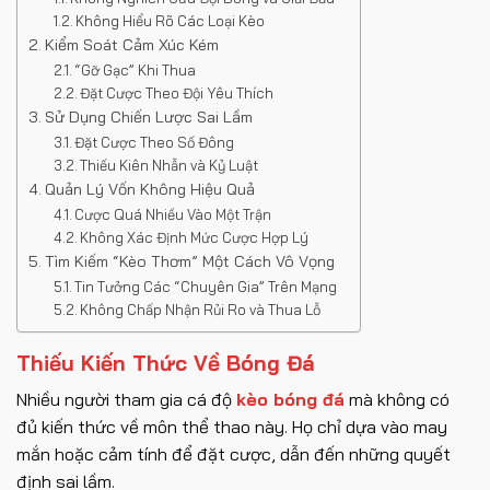
Không Hiểu Rõ Các Loại Kèo
Kiểm Soát Cảm Xúc Kém
“Gỡ Gạc” Khi Thua
Đặt Cược Theo Đội Yêu Thích
Sử Dụng Chiến Lược Sai Lầm
Đặt Cược Theo Số Đông
Thiếu Kiên Nhẫn và Kỷ Luật
Quản Lý Vốn Không Hiệu Quả
Cược Quá Nhiều Vào Một Trận
Không Xác Định Mức Cược Hợp Lý
Tìm Kiếm “Kèo Thơm” Một Cách Vô Vọng
Tin Tưởng Các “Chuyên Gia” Trên Mạng
Không Chấp Nhận Rủi Ro và Thua Lỗ
Thiếu Kiến Thức Về Bóng Đá
Nhiều người tham gia cá độ
kèo bóng đá
mà không có
đủ kiến thức về môn thể thao này. Họ chỉ dựa vào may
mắn hoặc cảm tính để đặt cược, dẫn đến những quyết
định sai lầm.