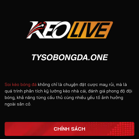
Soi kèo bóng đá
không chỉ là chuyện đặt cược may rủi, mà là
quá trình phân tích kỹ lưỡng kèo nhà cái, đánh giá phong độ đội
bóng, khả năng từng cầu thủ cùng nhiều yếu tố ảnh hưởng
ngoài sân cỏ.
CHÍNH SÁCH