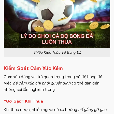
Thiếu Kiến Thức Về Bóng Đá
Kiểm Soát Cảm Xúc Kém
Cảm xúc đóng vai trò quan trọng trong cá độ bóng đá.
Việc
để cảm xúc chi phối quyết định
có thể dẫn đến
những sai lầm nghiêm trọng.
“Gỡ Gạc” Khi Thua
Khi thua cược, nhiều người có xu hướng
cố gắng gỡ gạc