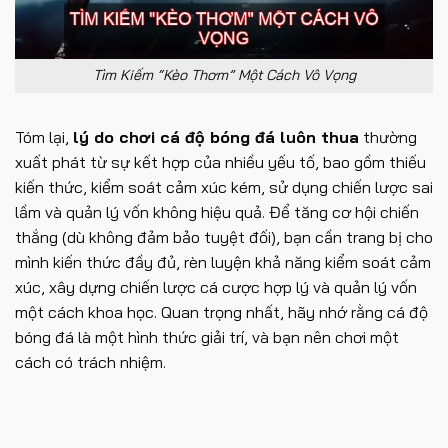
Tìm Kiếm “Kèo Thơm” Một Cách Vô Vọng
Tóm lại,
lý do chơi cá độ bóng đá luôn thua
thường
xuất phát từ sự kết hợp của nhiều yếu tố, bao gồm thiếu
kiến thức, kiểm soát cảm xúc kém, sử dụng chiến lược sai
lầm và quản lý vốn không hiệu quả. Để tăng cơ hội chiến
thắng (dù không đảm bảo tuyệt đối), bạn cần trang bị cho
mình kiến thức đầy đủ, rèn luyện khả năng kiểm soát cảm
xúc, xây dựng chiến lược cá cược hợp lý và quản lý vốn
một cách khoa học. Quan trọng nhất, hãy nhớ rằng cá độ
bóng đá là một hình thức giải trí, và bạn nên chơi một
cách có trách nhiệm.