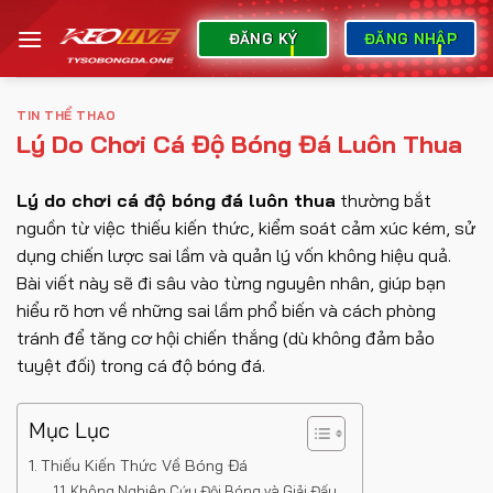
Bỏ
qua
ĐĂNG KÝ
ĐĂNG NHẬP
nội
dung
TIN THỂ THAO
Lý Do Chơi Cá Độ Bóng Đá Luôn Thua
Lý do chơi cá độ bóng đá luôn thua
thường bắt
nguồn từ việc thiếu kiến thức, kiểm soát cảm xúc kém, sử
dụng chiến lược sai lầm và quản lý vốn không hiệu quả.
Bài viết này sẽ đi sâu vào từng nguyên nhân, giúp bạn
hiểu rõ hơn về những sai lầm phổ biến và cách phòng
tránh để tăng cơ hội chiến thắng (dù không đảm bảo
tuyệt đối) trong cá độ bóng đá.
Mục Lục
Thiếu Kiến Thức Về Bóng Đá
Không Nghiên Cứu Đội Bóng và Giải Đấu