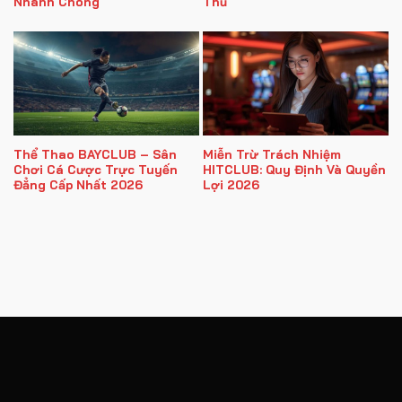
Nhanh Chóng
Thủ
Thể Thao BAYCLUB – Sân
Miễn Trừ Trách Nhiệm
Chơi Cá Cược Trực Tuyến
HITCLUB: Quy Định Và Quyền
Đẳng Cấp Nhất 2026
Lợi 2026