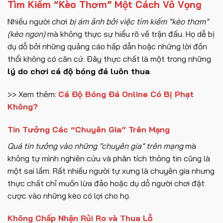
Tìm Kiếm “Kèo Thơm” Một Cách Vô Vọng
Nhiều người chơi
bị ám ảnh bởi việc tìm kiếm “kèo thơm”
(kèo ngon)
mà không thực sự hiểu rõ về trận đấu. Họ dễ bị
dụ dỗ bởi những quảng cáo hấp dẫn hoặc những lời đồn
thổi không có căn cứ. Đây thực chất là một trong những
lý do chơi cá độ bóng đá luôn thua
.
>> Xem thêm:
Cá Độ Bóng Đá Online Có Bị Phạt
Không?
Tin Tưởng Các “Chuyên Gia” Trên Mạng
Quá tin tưởng vào những “chuyên gia” trên mạng
mà
không tự mình nghiên cứu và phân tích thông tin cũng là
một sai lầm. Rất nhiều người tự xưng là chuyên gia nhưng
thực chất chỉ muốn lừa đảo hoặc dụ dỗ người chơi đặt
cược vào những kèo có lợi cho họ.
Không Chấp Nhận Rủi Ro và Thua Lỗ